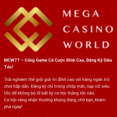
MCW77
– Cổng Game Cá Cược Đỉnh Cao, Đăng Ký Siêu
Tốc!
Trải nghiệm thế giới giải trí đỉnh cao với hàng ngàn trò
chơi hấp dẫn. Đăng ký chỉ trong chớp mắt, nạp rút siêu
tốc để không bỏ lỡ bất kỳ cơ hội thắng lớn nào.
Cơ hội vàng nhận thưởng khủng đang chờ bạn, khám
phá ngay!