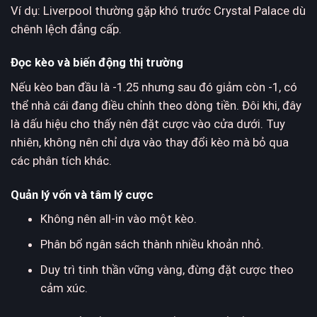
Ví dụ: Liverpool thường gặp khó trước Crystal Palace dù
chênh lệch đẳng cấp.
Đọc kèo và biến động thị trường
Nếu kèo ban đầu là -1.25 nhưng sau đó giảm còn -1, có
thể nhà cái đang điều chỉnh theo dòng tiền. Đôi khi, đây
là dấu hiệu cho thấy nên đặt cược vào cửa dưới. Tuy
nhiên, không nên chỉ dựa vào thay đổi kèo mà bỏ qua
các phân tích khác.
Quản lý vốn và tâm lý cược
Không nên all-in vào một kèo.
Phân bổ ngân sách thành nhiều khoản nhỏ.
Duy trì tinh thần vững vàng, đừng đặt cược theo
cảm xúc.