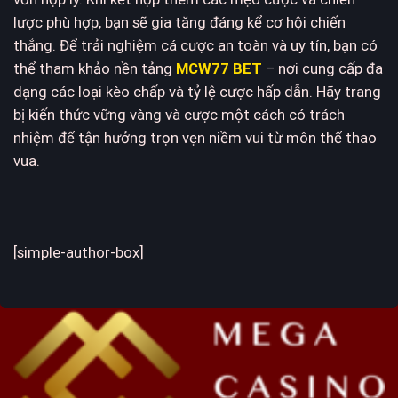
lược phù hợp, bạn sẽ gia tăng đáng kể cơ hội chiến
thắng. Để trải nghiệm cá cược an toàn và uy tín, bạn có
thể tham khảo nền tảng
MCW77 BET
– nơi cung cấp đa
dạng các loại kèo chấp và tỷ lệ cược hấp dẫn. Hãy trang
bị kiến thức vững vàng và cược một cách có trách
nhiệm để tận hưởng trọn vẹn niềm vui từ môn thể thao
vua.
[simple-author-box]