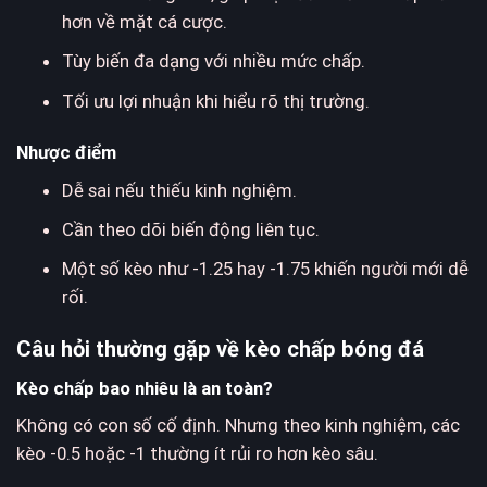
hơn về mặt cá cược.
Tùy biến đa dạng với nhiều mức chấp.
Tối ưu lợi nhuận khi hiểu rõ thị trường.
Nhược điểm
Dễ sai nếu thiếu kinh nghiệm.
Cần theo dõi biến động liên tục.
Một số kèo như -1.25 hay -1.75 khiến người mới dễ
rối.
Câu hỏi thường gặp về kèo chấp bóng đá
Kèo chấp bao nhiêu là an toàn?
Không có con số cố định. Nhưng theo kinh nghiệm, các
kèo -0.5 hoặc -1 thường ít rủi ro hơn kèo sâu.