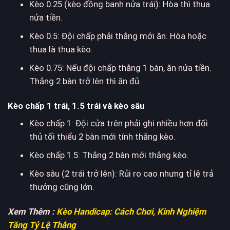
Kèo 0.25 (kèo đồng banh nửa trái): Hòa thì thua
nửa tiền.
Kèo 0.5: Đội chấp phải thắng mới ăn. Hòa hoặc
thua là thua kèo.
Kèo 0.75: Nếu đội chấp thắng 1 bàn, ăn nửa tiền.
Thắng 2 bàn trở lên thì ăn đủ.
Kèo chấp 1 trái, 1.5 trái và kèo sâu
Kèo chấp 1: Đội cửa trên phải ghi nhiều hơn đối
thủ tối thiểu 2 bàn mới tính thắng kèo.
Kèo chấp 1.5: Thắng 2 bàn mới thắng kèo.
Kèo sâu (2 trái trở lên): Rủi ro cao nhưng tỉ lệ trả
thưởng cũng lớn.
Xem Thêm :
Kèo Handicap: Cách Chơi, Kinh Nghiệm
Tăng Tỷ Lệ Thắng