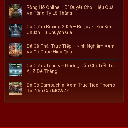
Rồng Hổ Online – Bí Quyết Chơi Hiệu Quả
Và Tăng Tỷ Lệ Thắng
Cá Cược Boxing 2026 – Bí Quyết Soi Kèo
Chuẩn Từ Chuyên Gia
Đá Gà Thái Trực Tiếp – Kinh Nghiệm Xem
Và Cá Cược Hiệu Quả
Cá Cược Tennis – Hướng Dẫn Chi Tiết Từ
A–Z Dễ Thắng
Đá Gà Campuchia: Xem Trực Tiếp Thomo
Tại Nhà Cái MCW77