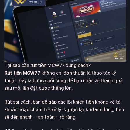
Tại sao cần rút tiền MCW77 đúng cách?
Rút tiền MCW77
không chỉ đơn thuần là thao tác kỹ
thuật. Đây là bước cuối cùng để bạn nhận về thành quả
sau mỗi lần đặt cược thắng lớn.
Rút sai cách, bạn dễ gặp các lỗi khiến tiền không về tài
khoản hoặc chậm trễ xử lý. Ngược lại, khi làm đúng, tiền
sẽ đến nhanh – an toàn – rõ ràng.