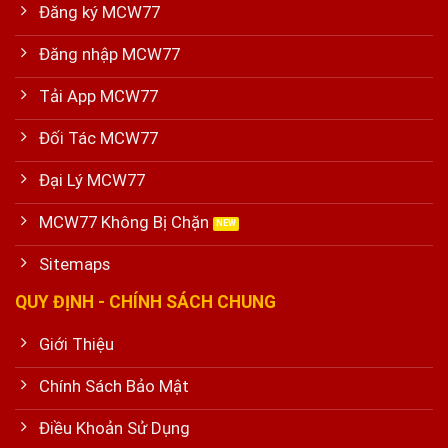
Đăng ký MCW77
Đăng nhập MCW77
Tải App MCW77
Đối Tác MCW77
Đại Lý MCW77
MCW77 Không Bị Chặn
Sitemaps
QUY ĐỊNH - CHÍNH SÁCH CHUNG
Giới Thiệu
Chính Sách Bảo Mật
Điều Khoản Sử Dụng