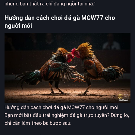
nhưng bạn thật ra chỉ đang ngồi tại nhà.”
Hướng dẫn cách chơi đá gà MCW77 cho
người mới
Hướng dẫn cách chơi đá gà MCW77 cho người mới
Bạn mới bắt đầu trải nghiệm đá gà trực tuyến? Đừng lo,
chỉ cần làm theo ba bước sau: