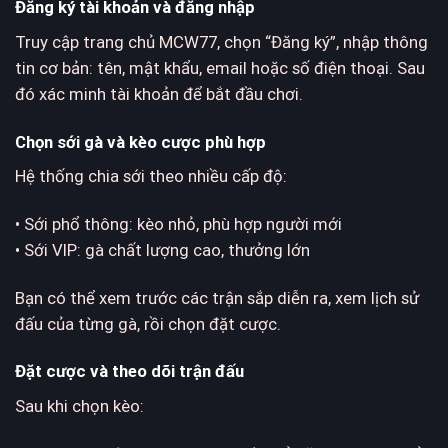
Đăng ký tài khoản và đăng nhập
Truy cập trang chủ MCW77, chọn “Đăng ký”, nhập thông
tin cơ bản: tên, mật khẩu, email hoặc số điện thoại. Sau
đó xác minh tài khoản để bắt đầu chơi.
Chọn sới gà và kèo cược phù hợp
Hệ thống chia sới theo nhiều cấp độ:
• Sới phổ thông: kèo nhỏ, phù hợp người mới
• Sới VIP: gà chất lượng cao, thưởng lớn
Bạn có thể xem trước các trận sắp diễn ra, xem lịch sử
đấu của từng gà, rồi chọn đặt cược.
Đặt cược và theo dõi trận đấu
Sau khi chọn kèo: