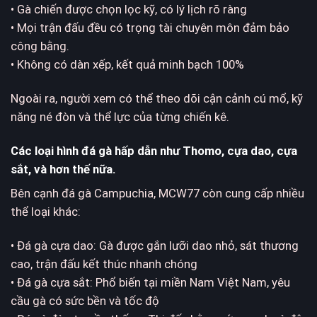
• Gà chiến được chọn lọc kỹ, có lý lịch rõ ràng
• Mọi trận đấu đều có trọng tài chuyên môn đảm bảo
công bằng.
• Không có dàn xếp, kết quả minh bạch 100%
Ngoài ra, người xem có thể theo dõi cận cảnh cú mổ, kỹ
năng né đòn và thể lực của từng chiến kê.
Các loại hình đá gà hấp dẫn như Thomo, cựa dao, cựa
sắt, và hơn thế nữa.
Bên cạnh đá gà Campuchia, MCW77 còn cung cấp nhiều
thể loại khác:
• Đá gà cựa dao: Gà được gắn lưỡi dao nhỏ, sát thương
cao, trận đấu kết thúc nhanh chóng
• Đá gà cựa sắt: Phổ biến tại miền Nam Việt Nam, yêu
cầu gà có sức bền và tốc độ