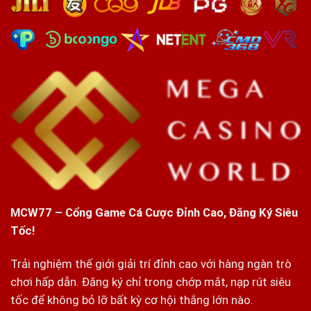
MCW77
– Cổng Game Cá Cược Đỉnh Cao, Đăng Ký Siêu
Tốc!
Trải nghiệm thế giới giải trí đỉnh cao với hàng ngàn trò
chơi hấp dẫn. Đăng ký chỉ trong chớp mắt, nạp rút siêu
tốc để không bỏ lỡ bất kỳ cơ hội thắng lớn nào.