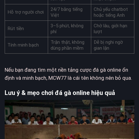
24/7 bằng tiếng
Chủ yếu chatbot
Hỗ trợ người chơi
Việt
hoặc tiếng Anh
3–5 phút, không
Chờ lâu, giới hạn
Rút tiền
phí
lượt
Trận thật, không
Dễ bị nghi ngờ
Tính minh bạch
dùng phần mềm
gian lận
Nếu bạn đang tìm một nền tảng cược đá gà online ổn
định và minh bạch, MCW77 là cái tên không nên bỏ qua.
Lưu ý & mẹo chơi đá gà online hiệu quả