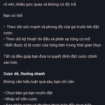
rõ nét, nhiều góc quay và không có độ trễ.
Bạn có thể:
• Theo dõi sức mạnh và phong độ của gà trước khi đặt
cược.
• Theo dõi kỹ thuật thi đấu và phản xạ từng cú mổ
• Biết được tỷ lệ cược của từng bên trong thời gian thực
Tất cả đều giúp bạn đưa ra quyết định đặt cược chính
xác hơn.
Cược dễ, thưởng nhanh
Không cần hiểu luật quá sâu, bạn chỉ cần:
• Chọn bên gà bạn muốn đặt
• Nhập số tiền cược
• Xác nhận cược và thưởng thức trận đấu trực tiếp.