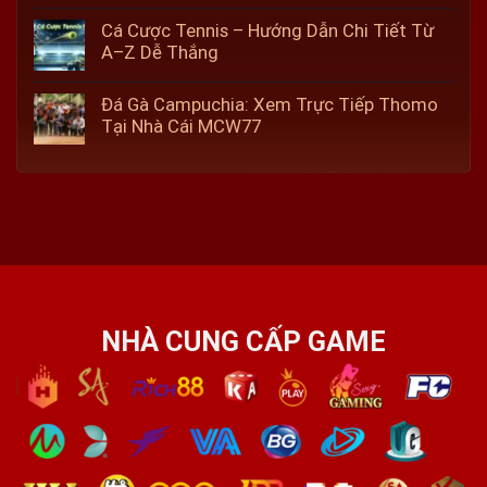
Cá Cược Tennis – Hướng Dẫn Chi Tiết Từ
A–Z Dễ Thắng
Đá Gà Campuchia: Xem Trực Tiếp Thomo
Tại Nhà Cái MCW77
NHÀ CUNG CẤP GAME