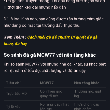
• Đá gà đòn truyền thống: Thi đấu bằng sức mạnh và độ
lì, thời gian kéo dài nhưng hấp dẫn
Dù là loại hình nào, bạn cũng được tận hưởng cảm giác
như đang có mặt tại trường đấu thực thụ.
Xem Thêm :
Cách nuôi gà đá chuẩn: Bí quyết để gà
khỏe, đá hay
So sánh đá gà MCW77 với nền tảng khác
Khi so sánh MCW77 với những nhà cái khác, sự khác biệt
rõ rệt nằm ở tốc độ, chất lượng và độ tin cậy.
Tiêu chí
MCW77
Nền tảng khác
Có, nhiều góc
Thường mờ, giật
Trực tiếp HD
quay rõ nét
lag
Rõ ràng, cập nhật
Ít lựa chọn, cập
Tỷ lệ kèo
liên tục
nhật chậm