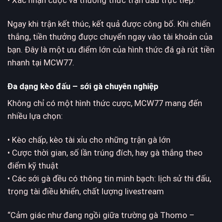
Ngay khi trận kết thúc, kết quả được công bố. Khi chiến
thắng, tiền thưởng được chuyển ngay vào tài khoản của
bạn. Đây là một ưu điểm lớn của hình thức đá gà rút tiền
nhanh tại MCW77.
Đa dạng kèo đấu – sới gà chuyên nghiệp
Không chỉ có một hình thức cược, MCW77 mang đến
nhiều lựa chọn:
• Kèo chấp, kèo tài xỉu cho những trận gà lớn
• Cược thời gian, số lần trúng đích, hay gà thắng theo
điểm kỹ thuật
• Các sới gà đều có thông tin minh bạch: lịch sử thi đấu,
trọng tài điều khiển, chất lượng livestream
“Cảm giác như đang ngồi giữa trường gà Thomo –