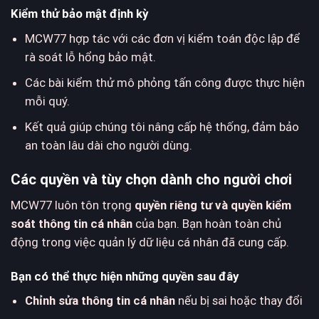
Kiểm thử bảo mật định kỳ
MCW77 hợp tác với các đơn vị kiểm toán độc lập để
rà soát lỗ hổng bảo mật.
Các bài kiểm thử mô phỏng tấn công được thực hiện
mỗi quý.
Kết quả giúp chúng tôi nâng cấp hệ thống, đảm bảo
an toàn lâu dài cho người dùng.
Các quyền và tùy chọn dành cho người chơi
MCW77 luôn tôn trọng
quyền riêng tư và quyền kiểm
soát thông tin cá nhân
của bạn. Bạn hoàn toàn chủ
động trong việc quản lý dữ liệu cá nhân đã cung cấp.
Bạn có thể thực hiện những quyền sau đây
Chỉnh sửa thông tin cá nhân
nếu bị sai hoặc thay đổi