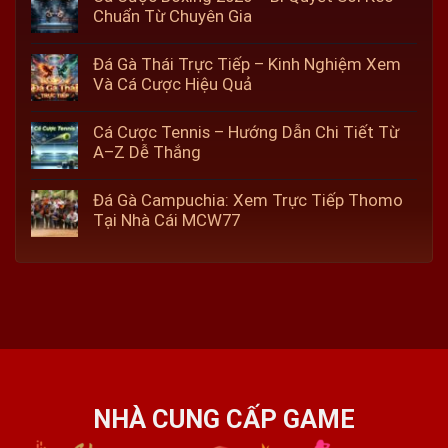
Chuẩn Từ Chuyên Gia
Đá Gà Thái Trực Tiếp – Kinh Nghiệm Xem
Và Cá Cược Hiệu Quả
Cá Cược Tennis – Hướng Dẫn Chi Tiết Từ
A–Z Dễ Thắng
Đá Gà Campuchia: Xem Trực Tiếp Thomo
Tại Nhà Cái MCW77
NHÀ CUNG CẤP GAME