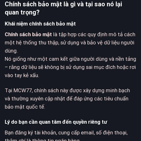
Chính sách bảo mật là gì và tại sao nó lại
quan trọng?
Khái niệm chính sách bảo mật
Chính sách bảo mật
là tập hợp các quy định mô tả cách
một hệ thống thu thập, sử dụng và bảo vệ dữ liệu người
dùng.
Nó giống như một cam kết giữa người dùng và nền tảng
– rằng dữ liệu sẽ không bị sử dụng sai mục đích hoặc rơi
vào tay kẻ xấu.
Tại MCW77, chính sách này được xây dựng minh bạch
và thường xuyên cập nhật để đáp ứng các tiêu chuẩn
bảo mật quốc tế.
Lý do bạn cần quan tâm đến quyền riêng tư
Bạn đăng ký tài khoản, cung cấp email, số điện thoại,
thậm chí là thông tin ngân hàng.