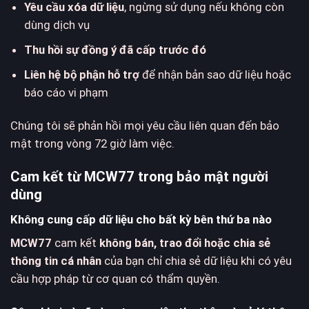
Yêu cầu xóa dữ liệu
, ngừng sử dụng nếu không còn
dùng dịch vụ
Thu hồi sự đồng ý đã cấp trước đó
Liên hệ bộ phận hỗ trợ
để nhận bản sao dữ liệu hoặc
báo cáo vi phạm
Chúng tôi sẽ phản hồi mọi yêu cầu liên quan đến bảo
mật trong vòng 72 giờ làm việc.
Cam kết từ MCW77 trong bảo mật người
dùng
Không cung cấp dữ liệu cho bất kỳ bên thứ ba nào
MCW77
cam kết
không bán, trao đổi hoặc chia sẻ
thông tin cá nhân
của bạn chỉ chia sẻ dữ liệu khi có yêu
cầu hợp pháp từ cơ quan có thẩm quyền.