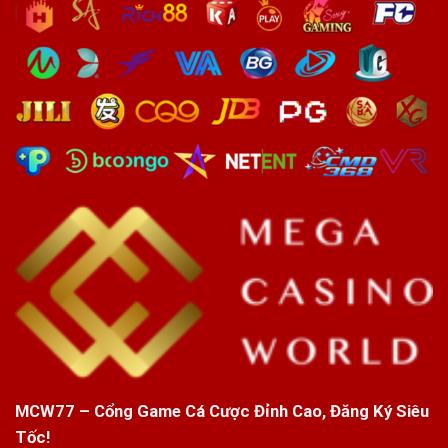
MCW77
– Cổng Game Cá Cược Đỉnh Cao, Đăng Ký Siêu
Tốc!