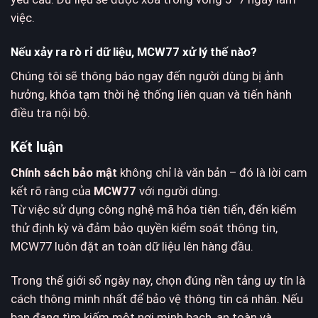
việc.
Nếu xảy ra rò rỉ dữ liệu, MCW77 xử lý thế nào?
Chúng tôi sẽ thông báo ngay đến người dùng bị ảnh
hưởng, khóa tạm thời hệ thống liên quan và tiến hành
điều tra nội bộ.
Kết luận
Chính sách bảo mật
không chỉ là văn bản – đó là lời cam
kết rõ ràng của
MCW77
với người dùng.
Từ việc sử dụng công nghệ mã hóa tiên tiến, đến kiểm
thử định kỳ và đảm bảo quyền kiểm soát thông tin,
MCW77 luôn đặt an toàn dữ liệu lên hàng đầu.
Trong thế giới số ngày nay, chọn đúng nền tảng uy tín là
cách thông minh nhất để bảo vệ thông tin cá nhân. Nếu
bạn đang tìm kiếm một nơi minh bạch, an toàn và