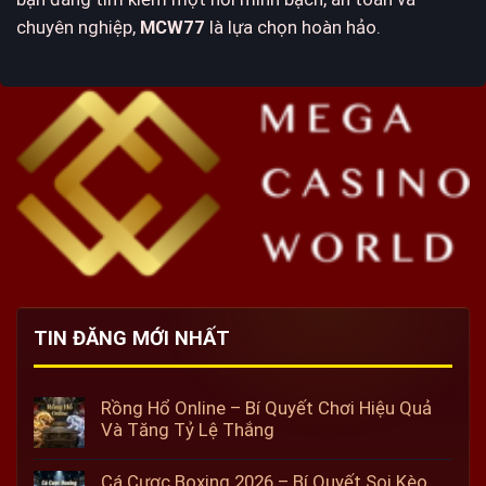
chuyên nghiệp,
MCW77
là lựa chọn hoàn hảo.
TIN ĐĂNG MỚI NHẤT
Rồng Hổ Online – Bí Quyết Chơi Hiệu Quả
Và Tăng Tỷ Lệ Thắng
Cá Cược Boxing 2026 – Bí Quyết Soi Kèo