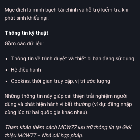
Mục đích là minh bạch tài chính và hỗ trợ kiểm tra khi
phát sinh khiếu nại.
Thông tin kỹ thuật
Gồm các dữ liệu:
Thông tin về trình duyệt và thiết bị bạn đang sử dụng
Hệ điều hành
Cookies, thời gian truy cập, vị trí ước lượng
Những thông tin này giúp cải thiện trải nghiệm người
dùng và phát hiện hành vi bất thường (ví dụ: đăng nhập
cùng lúc từ hai quốc gia khác nhau).
Tham khảo thêm cách MCW77 lưu trữ thông tin tại Giới
thiệu MCW77 – Nhà cái hợp pháp.