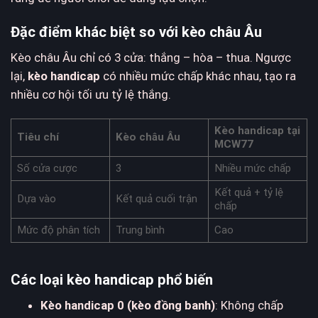
Đặc điểm khác biệt so với kèo châu Âu
Kèo châu Âu chỉ có 3 cửa: thắng – hòa – thua. Ngược
lại,
kèo handicap
có nhiều mức chấp khác nhau, tạo ra
nhiều cơ hội tối ưu tỷ lệ thắng.
Kèo handicap tại
Tiêu chí
Kèo châu Âu
MCW77
Số cửa cược
3
Nhiều mức chấp
Kết quả + tỷ lệ
Dựa vào
Kết quả cuối trận
chấp
Mức độ phân tích
Trung bình
Cao
Các loại kèo handicap phổ biến
Kèo handicap 0 (kèo đồng banh)
: Không chấp