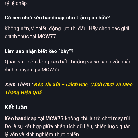
tỷ lệ chấp.
Có nên chơi kèo handicap cho trận giao hữu?
Không nên, vì thiếu động lực thi đấu. Hãy chọn các giải
chính thức tại
MCW77
.
Làm sao nhận biết kèo “bẫy”?
Quan sát biến động kèo bất thường và so sánh với nhận
định chuyên gia MCW77.
Xem Thêm :
Kèo Tài Xỉu – Cách Đọc, Cách Chơi Và Mẹo
Thắng Hiệu Quả
Kết luận
Kèo handicap tại MCW77
không chỉ là trò chơi may rủi.
Đó là sự kết hợp giữa phân tích dữ liệu, chiến lược quản
lý vốn và kinh nghiệm thực chiến.