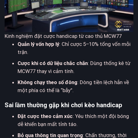
Kinh nghiệm đặt cược handicap từ cao thủ MCW77
Quản lý vốn hợp lý
: Chỉ cược 5–10% tổng vốn mỗi
trận.
Cược khi có dữ liệu chắc chắn
: Dùng thống kê từ
MCW77 thay vì cảm tính.
Không chạy theo số đông
: Dòng tiền lệch hẳn về
một phía có thể là “bẫy”.
Sai lầm thường gặp khi chơi kèo handicap
Đặt cược theo cảm xúc
: Yêu thích một đội bóng
dễ khiến bạn mất tỉnh táo.
Bỏ qua thông tin quan trọng
: Chấn thương, thời