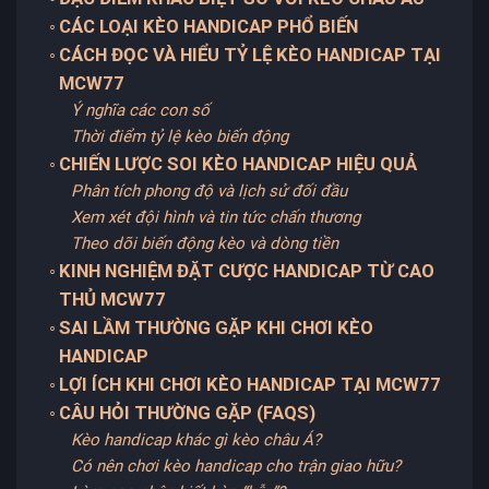
CÁC LOẠI KÈO HANDICAP PHỔ BIẾN
CÁCH ĐỌC VÀ HIỂU TỶ LỆ KÈO HANDICAP TẠI
MCW77
Ý nghĩa các con số
Thời điểm tỷ lệ kèo biến động
CHIẾN LƯỢC SOI KÈO HANDICAP HIỆU QUẢ
Phân tích phong độ và lịch sử đối đầu
Xem xét đội hình và tin tức chấn thương
Theo dõi biến động kèo và dòng tiền
KINH NGHIỆM ĐẶT CƯỢC HANDICAP TỪ CAO
THỦ MCW77
SAI LẦM THƯỜNG GẶP KHI CHƠI KÈO
HANDICAP
LỢI ÍCH KHI CHƠI KÈO HANDICAP TẠI MCW77
CÂU HỎI THƯỜNG GẶP (FAQS)
Kèo handicap khác gì kèo châu Á?
Có nên chơi kèo handicap cho trận giao hữu?