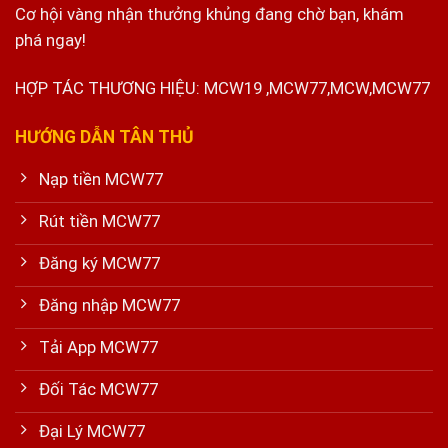
Cơ hội vàng nhận thưởng khủng đang chờ bạn, khám
phá ngay!
HỢP TÁC THƯƠNG HIỆU:
MCW19
,
MCW77
,
MCW
,
MCW77
HƯỚNG DẪN TÂN THỦ
Nạp tiền MCW77
Rút tiền MCW77
Đăng ký MCW77
Đăng nhập MCW77
Tải App MCW77
Đối Tác MCW77
Đại Lý MCW77