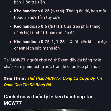
bàn. Hòa trả tiền.
Kèo handicap 0.25 (¼ trái)
: Thắng ăn đủ, hòa mất
hoặc ăn nửa tiền tùy cửa.
Kèo handicap 0.5 (½ trái)
: Cửa trên phải thắng
cách biệt ít nhất 1 bàn mới ăn đủ.
Kèo handicap 0.75, 1, 1.25…
: Xuất hiện khi hai đội
chênh lệch sức mạnh lớn.
Tại
MCW77
, người chơi có thể xem đầy đủ bảng tỷ lệ
chấp, kèm phân tích trước trận để chọn kèo phù hợp.
Xem Thêm :
Thể Thao MCW77: Cổng Cá Cược Uy Tín
Dành Cho Tín Đồ Bóng Đá
Cách đọc và hiểu tỷ lệ kèo handicap tại
MCW77