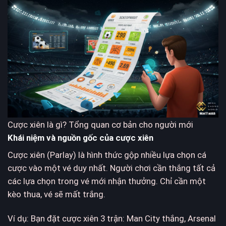
Cược xiên là gì? Tổng quan cơ bản cho người mới
Khái niệm và nguồn gốc của cược xiên
Cược xiên (Parlay) là hình thức gộp nhiều lựa chọn cá
cược vào một vé duy nhất. Người chơi cần thắng tất cả
các lựa chọn trong vé mới nhận thưởng. Chỉ cần một
kèo thua, vé sẽ mất trắng.
Ví dụ: Bạn đặt cược xiên 3 trận: Man City thắng, Arsenal