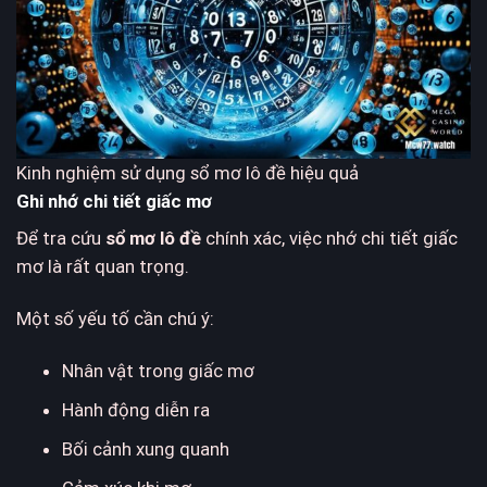
Kinh nghiệm sử dụng sổ mơ lô đề hiệu quả
Ghi nhớ chi tiết giấc mơ
Để tra cứu
sổ mơ lô đề
chính xác, việc nhớ chi tiết giấc
mơ là rất quan trọng.
Một số yếu tố cần chú ý:
Nhân vật trong giấc mơ
Hành động diễn ra
Bối cảnh xung quanh