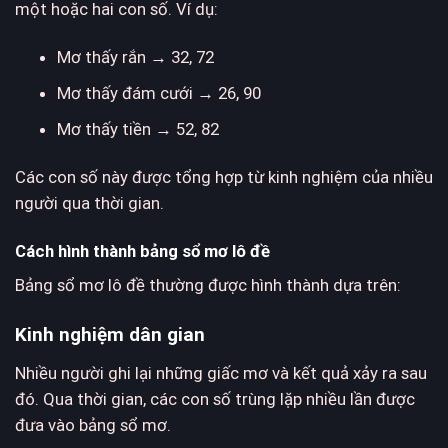
một hoặc hai con số. Ví dụ:
Mơ thấy rắn → 32, 72
Mơ thấy đám cưới → 26, 90
Mơ thấy tiền → 52, 82
Các con số này được tổng hợp từ kinh nghiệm của nhiều
người qua thời gian.
Cách hình thành bảng sổ mơ lô đề
Bảng sổ mơ lô đề thường được hình thành dựa trên:
Kinh nghiệm dân gian
Nhiều người ghi lại những giấc mơ và kết quả xảy ra sau
đó. Qua thời gian, các con số trùng lặp nhiều lần được
đưa vào bảng sổ mơ.