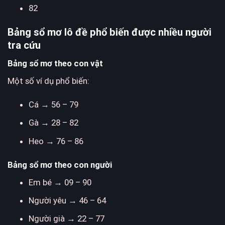
82
Bảng sổ mơ lô đề phổ biến được nhiều người
tra cứu
Bảng sổ mơ theo con vật
Một số ví dụ phổ biến:
Cá → 56 – 79
Gà → 28 – 82
Heo → 76 – 86
Bảng sổ mơ theo con người
Em bé → 09 – 90
Người yêu → 46 – 64
Người già → 22 – 77