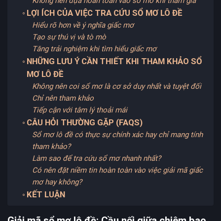
Không nên dựa hoàn toàn vào sổ mơ khi tham gia
LỢI ÍCH CỦA VIỆC TRA CỨU SỔ MƠ LÔ ĐỀ
Hiểu rõ hơn về ý nghĩa giấc mơ
Tạo sự thú vị và tò mò
Tăng trải nghiệm khi tìm hiểu giấc mơ
NHỮNG LƯU Ý CẦN THIẾT KHI THAM KHẢO SỔ
MƠ LÔ ĐỀ
Không nên coi sổ mơ là cơ sở duy nhất và tuyệt đối
Chỉ nên tham khảo
Tiếp cận với tâm lý thoải mái
CÂU HỎI THƯỜNG GẶP (FAQS)
Sổ mơ lô đề có thực sự chính xác hay chỉ mang tính
tham khảo?
Làm sao để tra cứu sổ mơ nhanh nhất?
Có nên đặt niềm tin hoàn toàn vào việc giải mã giấc
mơ hay không?
KẾT LUẬN
Giải mã sổ mơ lô đề: Cầu nối giữa chiêm bao