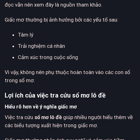
đọc vẫn nên xem đây là nguồn tham khảo.
Giấc mơ thường bị ảnh hưởng bởi các yếu tố sau:
Tâm lý
Trải nghiệm cá nhân
Cảm xúc trong cuộc sống
Vì vậy, không nên phụ thuộc hoàn toàn vào các con số
trong sổ mơ.
Lợi ích của việc tra cứu sổ mơ lô đề
Hiểu rõ hơn về ý nghĩa giấc mơ
Việc tra cứu
sổ mơ lô đề
giúp nhiều người hiểu thêm về
các biểu tượng xuất hiện trong giấc mơ.