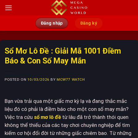
Skip
to
content
Đăng nhập
Đăng ký
Sổ Mơ Lô Đề : Giải Mã 1001 Điềm
Báo & Con Số May Mắn
POSTED ON
10/03/2026
BY
MCW77 WATCH
Bạn vừa trải qua một giấc mơ kỳ lạ và đang thắc mắc
liệu đó có phải là điềm báo cho một con số may mắn?
Việc tra cứu
sổ mơ lô đề
từ lâu đã trở thành thói quen
không thể thiếu của các tay chơi chuyên nghiệp để tìm
kiếm cơ hội đổi đời từ những giấc chiêm bao. Từ những