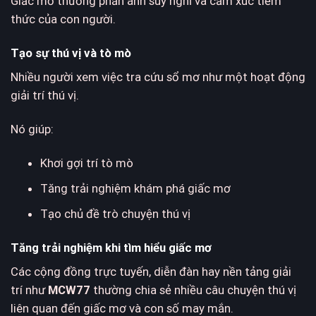
Giấc mơ thường phản ánh suy nghĩ và cảm xúc tiềm
thức của con người.
Tạo sự thú vị và tò mò
Nhiều người xem việc tra cứu sổ mơ như một hoạt động
giải trí thú vị.
Nó giúp:
Khơi gợi trí tò mò
Tăng trải nghiệm khám phá giấc mơ
Tạo chủ đề trò chuyện thú vị
Tăng trải nghiệm khi tìm hiểu giấc mơ
Các cộng đồng trực tuyến, diễn đàn hay nền tảng giải
trí như
MCW77
thường chia sẻ nhiều câu chuyện thú vị
liên quan đến giấc mơ và con số may mắn.