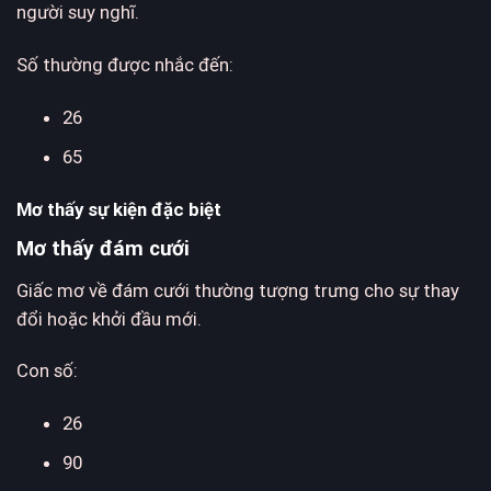
người suy nghĩ.
Số thường được nhắc đến:
26
65
Mơ thấy sự kiện đặc biệt
Mơ thấy đám cưới
Giấc mơ về đám cưới thường tượng trưng cho sự thay
đổi hoặc khởi đầu mới.
Con số:
26
90