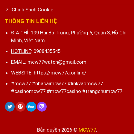
Chính Sách Cookie
THÔNG TIN LIÊN HỆ
ĐỊA CHỈ
:
199 Hai Bà Trưng, Phường 6, Quận 3, Hồ Chí
Minh, Việt Nam
HOTLINE
: 0
988435545
EMAIL
:
mcw77watch@gmail.com
WEBSITE
:
https://mcw77a.online/
#mcw77 #nhacaimcw77 #linkvaomcw77
#casinomcw77 #mcw77casino #trangchumcw77
Bản quyền 2026 ©
MCW77
.