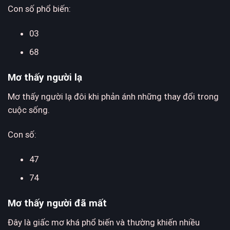
Con số phổ biến:
03
68
Mơ thấy người lạ
Mơ thấy người lạ đôi khi phản ánh những thay đổi trong
cuộc sống.
Con số:
47
74
Mơ thấy người đã mất
Đây là giấc mơ khá phổ biến và thường khiến nhiều