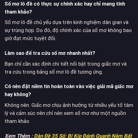
Sổ mơ lô đề có thực sự chính xác hay chỉ mang tính
tham khảo?
Sổ mơ lô đề chủ yếu dựa trên kinh nghiệm dân gian và
sự trùng hợp. Do đó, độ chính xác của sổ mơ không bao
giờ đạt mức tuyệt đối.
Làm sao để tra cứu sổ mơ nhanh nhất?
Bạn chỉ cần xác định chi tiết nổi bật trong giấc mơ và
tra cứu trong bảng sổ mơ lô đề tương ứng.
Có nên đặt niềm tin hoàn toàn vào việc giải mã giấc mơ
hay không?
Không nên. Giấc mơ chịu ảnh hưởng từ nhiều yếu tố tâm
lý và cảm xúc nên chỉ nên xem sổ mơ như một nguồn
tham khảo.
Xem Thêm :
Dàn Đề 35 Số: Bí Kíp Đánh Quanh Năm Bất