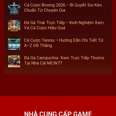
Cá Cược Boxing 2026 – Bí Quyết Soi Kèo
Chuẩn Từ Chuyên Gia
Đá Gà Thái Trực Tiếp – Kinh Nghiệm Xem
Và Cá Cược Hiệu Quả
Cá Cược Tennis – Hướng Dẫn Chi Tiết Từ
A–Z Dễ Thắng
Đá Gà Campuchia: Xem Trực Tiếp Thomo
Tại Nhà Cái MCW77
NHÀ CUNG CẤP GAME