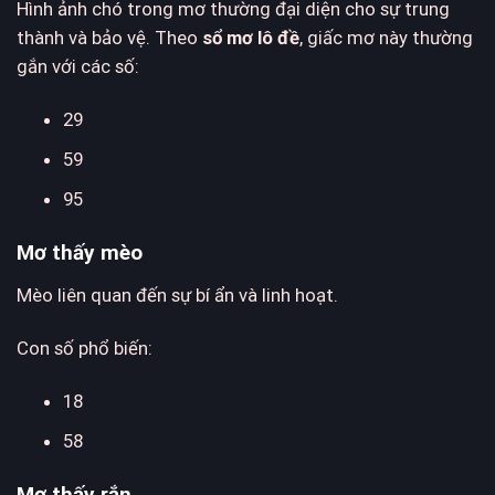
Hình ảnh chó trong mơ thường đại diện cho sự trung
thành và bảo vệ. Theo
sổ mơ lô đề
, giấc mơ này thường
gắn với các số:
29
59
95
Mơ thấy mèo
Mèo liên quan đến sự bí ẩn và linh hoạt.
Con số phổ biến:
18
58
Mơ thấy rắn