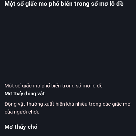
Một số giấc mơ phổ biến trong sổ mơ lô đề
Một số giấc mơ phổ biến trong sổ mơ lô đề
Mơ thấy động vật
Động vật thường xuất hiện khá nhiều trong các giấc mơ
của người chơi.
Mơ thấy chó