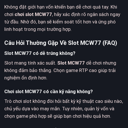
Không đặt giới hạn vốn khiến bạn dễ chơi quá tay. Khi
chơi
chơi slot MCW77
, hãy xác định rõ ngân sách ngay
từ đầu. Nhờ đó, bạn sẽ kiểm soát tốt hơn và ứng phó
linh hoạt trong mọi trường hợp.
Câu Hỏi Thường Gặp Về Slot MCW77 (FAQ)
Slot MCW77 có dễ trúng không?
Slot mang tính xác suất.
Slot MCW77
dễ chơi nhưng
không đảm bảo thắng. Chọn game RTP cao giúp trải
nghiệm ổn định hơn.
Chơi slot MCW77 có cần kỹ năng không?
Trò chơi slot không đòi hỏi bất kỳ kỹ thuật cao siêu nào,
chủ yếu dựa vào may mắn. Tuy nhiên, quản lý vốn và
chọn game phù hợp sẽ giúp bạn chơi hiệu quả hơn.