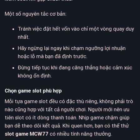
Một số nguyên tắc cơ bản:
Tránh việc đặt hết vốn vào chỉ một vòng quay duy
nhất.
Hãy ngừng lại ngay khi chạm ngưỡng lợi nhuận
hoặc lỗ mà bạn đã định trước.
Đừng tiếp tục khi đang căng thẳng hoặc cảm xúc
không ổn định.
Chọn game slot phù hợp
Mỗi tựa game slot đều có đặc thù riêng, không phải trò
nào cũng hợp với tất cả người chơi. Người mới nên ưu
tiên slot có ít dòng thanh toán. Nhịp game chậm giúp
bạn dễ theo dõi kết quả. Khi quen hơn, bạn có thể thử
slot game MCW77
có nhiều tính năng thưởng.