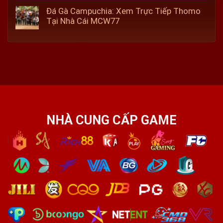
Đá Gà Campuchia: Xem Trực Tiếp Thomo
Tại Nhà Cái MCW77
NHÀ CUNG CẤP GAME