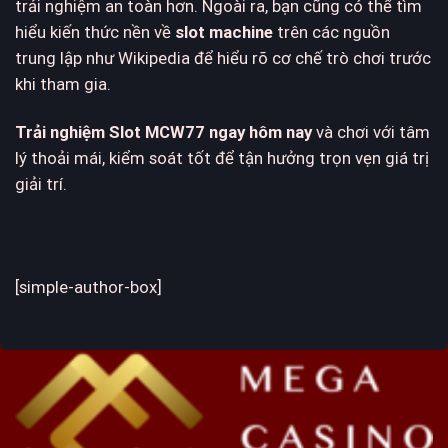
trải nghiệm an toàn hơn. Ngoài ra, bạn cũng có thể tìm
hiểu kiến thức nền về
slot machine
trên các nguồn
trung lập như Wikipedia để hiểu rõ cơ chế trò chơi trước
khi tham gia.
Trải nghiệm Slot MCW77 ngay hôm nay
và chơi với tâm
lý thoải mái, kiểm soát tốt để tận hưởng trọn vẹn giá trị
giải trí.
[simple-author-box]