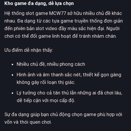
Kho game đa dạng, dễ lựa chọn
Hệ thống slot game MCW77 sở hữu nhiều chủ đề khác
nhau. Đa dạng từ các tựa game truyền thống đơn giản
đến phiên bản slot video đầy màu sắc hiện đại. Người
chơi có thể đổi game linh hoạt để tránh nhàm chán.
Ưu điểm dễ nhận thấy:
Nhiều chủ đề, nhiều phong cách
Hình ảnh và âm thanh sắc nét, thiết kế gọn gàng
không gây rối loạn thị giác.
Lý tưởng cho cả tân thủ lẫn những ai đã chơi lâu,
dễ tiếp cận với mọi cấp độ.
Sự đa dạng giúp bạn chủ động chọn game phù hợp với
vốn và thói quen chơi.