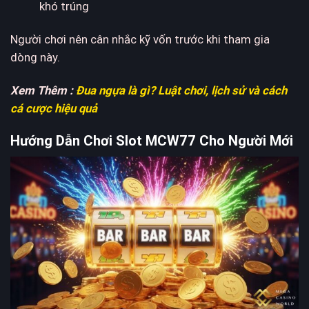
khó trúng
Người chơi nên cân nhắc kỹ vốn trước khi tham gia
dòng này.
Xem Thêm :
Đua ngựa là gì? Luật chơi, lịch sử và cách
cá cược hiệu quả
Hướng Dẫn Chơi Slot MCW77 Cho Người Mới