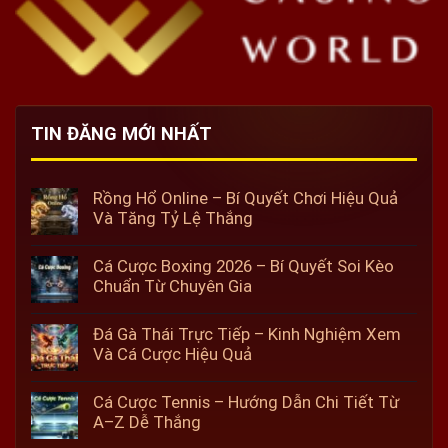
TIN ĐĂNG MỚI NHẤT
Rồng Hổ Online – Bí Quyết Chơi Hiệu Quả
Và Tăng Tỷ Lệ Thắng
Cá Cược Boxing 2026 – Bí Quyết Soi Kèo
Chuẩn Từ Chuyên Gia
Đá Gà Thái Trực Tiếp – Kinh Nghiệm Xem
Và Cá Cược Hiệu Quả
Cá Cược Tennis – Hướng Dẫn Chi Tiết Từ
A–Z Dễ Thắng