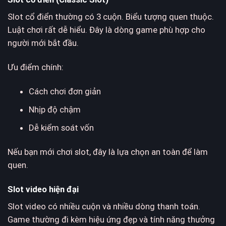
Slot cổ điển thường có 3 cuộn. Biểu tượng quen thuộc.
Luật chơi rất dễ hiểu. Đây là dòng game phù hợp cho
người mới bắt đầu.
Ưu điểm chính:
Cách chơi đơn giản
Nhịp độ chậm
Dễ kiểm soát vốn
Nếu bạn mới chơi slot, đây là lựa chọn an toàn để làm
quen.
Slot video hiện đại
Slot video có nhiều cuộn và nhiều dòng thanh toán.
Game thường đi kèm hiệu ứng đẹp và tính năng thưởng