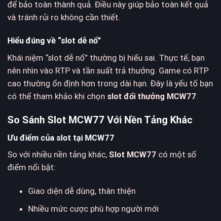
để bảo toàn thành quả. Điều này giúp bảo toàn kết quả
và tránh rủi ro không cần thiết.
Hiểu đúng về “slot dễ nổ”
Khái niệm “slot dễ nổ” thường bị hiểu sai. Thực tế, bạn
nên nhìn vào RTP và tần suất trả thưởng. Game có RTP
cao thường ổn định hơn trong dài hạn. Đây là yếu tố bạn
có thể tham khảo khi chọn
slot đổi thưởng MCW77
.
So Sánh Slot MCW77 Với Nền Tảng Khác
Ưu điểm của slot tại MCW77
So với nhiều nền tảng khác,
Slot MCW77
có một số
điểm nổi bật:
Giao diện dễ dùng, thân thiện
Nhiều mức cược phù hợp người mới