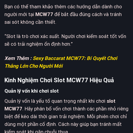
Bạn có thể tham khảo thêm các hướng dẫn dành cho
người mới tại
MCW77
để bắt đầu đúng cách và tránh
sai sót không cần thiết.
“Slot là trò chơi xác suất. Người chơi kiểm soát tốt vốn
sẽ có trải nghiệm ổn định hơn.”
Xem Thêm :
Sexy Baccarat MCW77: Bí Quyết Chơi
Thắng Lớn Cho Người Mới
Kinh Nghiệm Chơi Slot MCW77 Hiệu Quả
Quản lý vốn khi chơi slot
Quản lý vốn là yếu tố quan trọng nhất khi chơi
slot
MCW77
. Hãy phân bổ vốn chơi thành các phần nhỏ riêng
biệt để kéo dài thời gian trải nghiệm. Mỗi phiên chơi chỉ
dùng một phần cố định. Cách này giúp bạn tránh mất
kiểm soát khi gặp chuỗi thua.