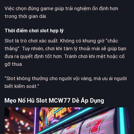
Việc chọn đúng game giúp trải nghiệm ổn định hơn
trong thời gian dài.
Thời điểm chơi slot hợp lý
Slot là trò chơi xác suất. Không có khung giờ “chắc
thắng”. Tuy nhiên, chơi khi tâm lý thoải mái sẽ giúp bạn
đưa ra quyết định tốt hơn. Tránh chơi khi mệt hoặc cố
gỡ thua.
“Slot không thưởng cho người vội vàng, mà ưu ái người
biết kiểm soát.”
Mẹo Nổ Hũ Slot MCW77 Dễ Áp Dụng