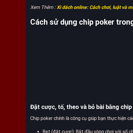
Phân chia chip hợp lý giúp ván chơi khởi động dễ
Với 2–4 người: Tổng chip ~100–150 đơn vị
Với 5–6 người: Tăng tổng chip lên 200–300
Với 9–10 người: Dùng nhiều mệnh giá hơn, ch
Xem Thêm :
Xì dách online: Cách chơi, luật và 
Cách sử dụng chip poker trong