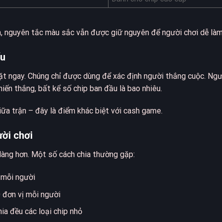
Thường dùng cược thấp
Bắt đầu mức cược trung
Dùng trong bàn cược lớn
Ít dùng hơn, giải đấu
Dành cho chip cao cấp
iên, nguyên tắc màu sắc vẫn được giữ nguyên để người chơi dễ là
ấu
mặt ngay. Chúng chỉ được dùng để xác định người thắng cuộc. Ngư
chiến thắng, bất kể số chip ban đầu là bao nhiêu.
ữa trận – đây là điểm khác biệt với cash game.
ời chơi