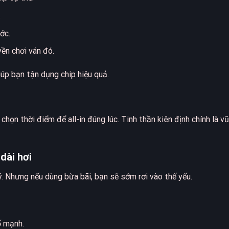
ác hành động trong ván đấu:
ip cụ thể.