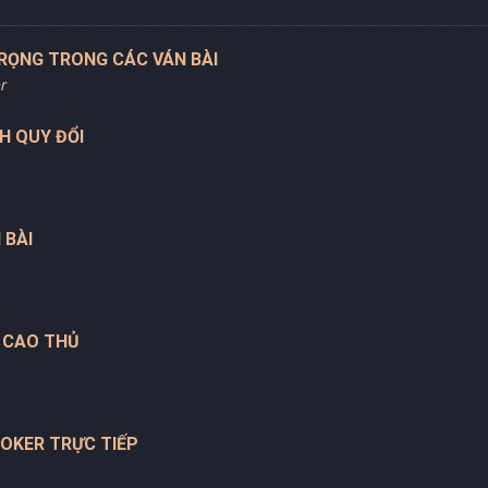
TRỌNG TRONG CÁC VÁN BÀI
r
CH QUY ĐỔI
 BÀI
Ừ CAO THỦ
POKER TRỰC TIẾP