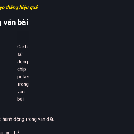
 dàng hơn. Một số cách chia thường gặp:
 mỗi người
 đơn vị mỗi người
ia đều các loại chip nhỏ
mẹo thắng hiệu quả
 ván bài