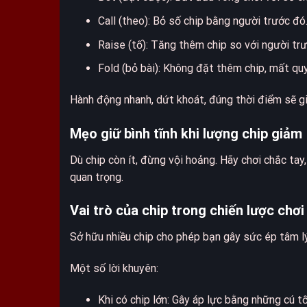
Cách sử dụng chip poker trong ván bài
Đặt cược, tố, theo và bỏ bài bằng chip
Chip poker chính là công cụ giúp bạn thực hiện c
Bet (đặt cược): Bắt đầu vòng chơi với số ch