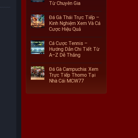
Từ Chuyên Gia
Đá Gà Thái Trực Tiếp –
Kinh Nghiệm Xem Và Cá
Cược Hiệu Quả
Cá Cược Tennis –
Hướng Dẫn Chi Tiết Từ
A–Z Dễ Thắng
Đá Gà Campuchia: Xem
Trực Tiếp Thomo Tại
Nhà Cái MCW77