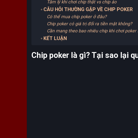
Tâm lý khi chơi chip thật vs chip ảo
CÂU HỎI THƯỜNG GẶP VỀ CHIP POKER
Có thể mua chip poker ở đâu?
Chip poker có giá trị đổi ra tiền mặt không?
Cần mang theo bao nhiêu chip khi chơi poker l
KẾT LUẬN
Chip poker là gì? Tại sao lại 