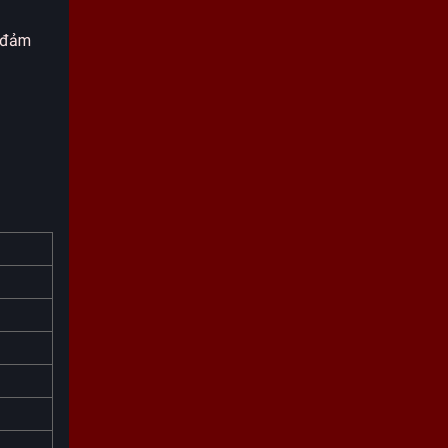
y đảm