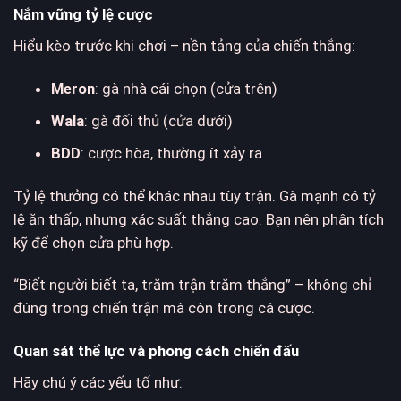
Nắm vững tỷ lệ cược
Hiểu kèo trước khi chơi – nền tảng của chiến thắng:
Meron
: gà nhà cái chọn (cửa trên)
Wala
: gà đối thủ (cửa dưới)
BDD
: cược hòa, thường ít xảy ra
Tỷ lệ thưởng có thể khác nhau tùy trận. Gà mạnh có tỷ
lệ ăn thấp, nhưng xác suất thắng cao. Bạn nên phân tích
kỹ để chọn cửa phù hợp.
“Biết người biết ta, trăm trận trăm thắng” – không chỉ
đúng trong chiến trận mà còn trong cá cược.
Quan sát thể lực và phong cách chiến đấu
Hãy chú ý các yếu tố như: