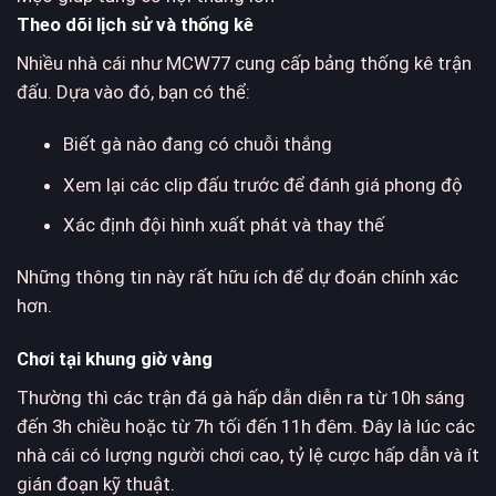
Theo dõi lịch sử và thống kê
Nhiều nhà cái như MCW77 cung cấp bảng thống kê trận
đấu. Dựa vào đó, bạn có thể:
Biết gà nào đang có chuỗi thắng
Xem lại các clip đấu trước để đánh giá phong độ
Xác định đội hình xuất phát và thay thế
Những thông tin này rất hữu ích để dự đoán chính xác
hơn.
Chơi tại khung giờ vàng
Thường thì các trận đá gà hấp dẫn diễn ra từ 10h sáng
đến 3h chiều hoặc từ 7h tối đến 11h đêm. Đây là lúc các
nhà cái có lượng người chơi cao, tỷ lệ cược hấp dẫn và ít
gián đoạn kỹ thuật.