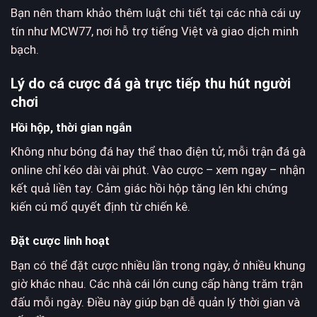
Bạn nên tham khảo thêm luật chi tiết tại các nhà cái uy
tín như MCW77, nơi hỗ trợ tiếng Việt và giao dịch minh
bạch.
Lý do cá cược đá gà trực tiếp thu hút người
chơi
Hồi hộp, thời gian ngắn
Không như bóng đá hay thể thao điện tử, mỗi trận đá gà
online chỉ kéo dài vài phút. Vào cược – xem ngay – nhận
kết quả liền tay. Cảm giác hồi hộp tăng lên khi chứng
kiến cú mổ quyết định từ chiến kê.
Đặt cược linh hoạt
Bạn có thể đặt cược nhiều lần trong ngày, ở nhiều khung
giờ khác nhau. Các nhà cái lớn cung cấp hàng trăm trận
đấu mỗi ngày. Điều này giúp bạn dễ quản lý thời gian và