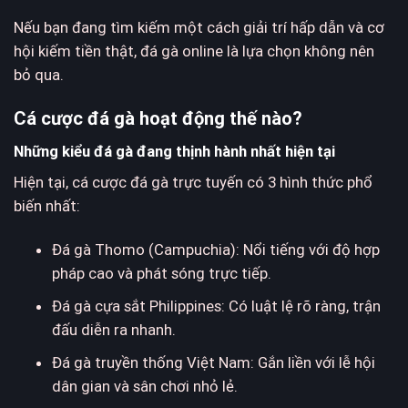
Nếu bạn đang tìm kiếm một cách giải trí hấp dẫn và cơ
hội kiếm tiền thật, đá gà online là lựa chọn không nên
bỏ qua.
Cá cược đá gà hoạt động thế nào?
Những kiểu đá gà đang thịnh hành nhất hiện tại
Hiện tại, cá cược đá gà trực tuyến có 3 hình thức phổ
biến nhất:
Đá gà Thomo (Campuchia): Nổi tiếng với độ hợp
pháp cao và phát sóng trực tiếp.
Đá gà cựa sắt Philippines: Có luật lệ rõ ràng, trận
đấu diễn ra nhanh.
Đá gà truyền thống Việt Nam: Gắn liền với lễ hội
dân gian và sân chơi nhỏ lẻ.