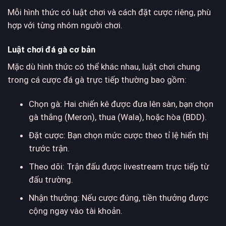
Mỗi hình thức có luật chơi và cách đặt cược riêng, phù
hợp với từng nhóm người chơi.
Luật chơi đá gà cơ bản
Mặc dù hình thức có thể khác nhau, luật chơi chung
trong cá cược đá gà trực tiếp thường bao gồm:
Chọn gà: Hai chiến kê được đưa lên sàn, bạn chọn
gà thắng (Meron), thua (Wala), hoặc hòa (BDD).
Đặt cược: Bạn chọn mức cược theo tỉ lệ hiển thị
trước trận.
Theo dõi: Trận đấu được livestream trực tiếp từ
đấu trường.
Nhận thưởng: Nếu cược đúng, tiền thưởng được
cộng ngay vào tài khoản.