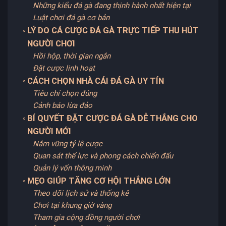
Những kiểu đá gà đang thịnh hành nhất hiện tại
Luật chơi đá gà cơ bản
LÝ DO CÁ CƯỢC ĐÁ GÀ TRỰC TIẾP THU HÚT
NGƯỜI CHƠI
Hồi hộp, thời gian ngắn
Đặt cược linh hoạt
CÁCH CHỌN NHÀ CÁI ĐÁ GÀ UY TÍN
Tiêu chí chọn đúng
Cảnh báo lừa đảo
BÍ QUYẾT ĐẶT CƯỢC ĐÁ GÀ DỄ THẮNG CHO
NGƯỜI MỚI
Nắm vững tỷ lệ cược
Quan sát thể lực và phong cách chiến đấu
Quản lý vốn thông minh
MẸO GIÚP TĂNG CƠ HỘI THẮNG LỚN
Theo dõi lịch sử và thống kê
Chơi tại khung giờ vàng
Tham gia cộng đồng người chơi