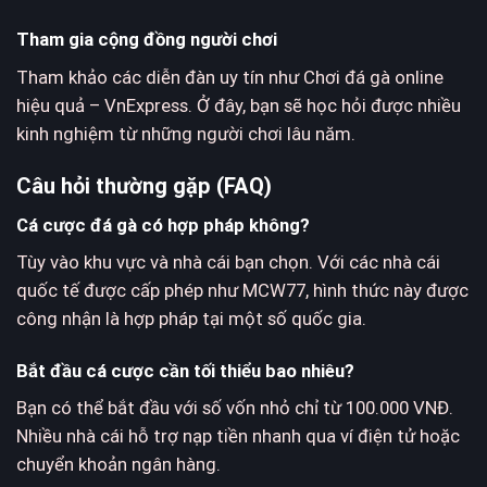
Tham gia cộng đồng người chơi
Tham khảo các diễn đàn uy tín như Chơi đá gà online
hiệu quả – VnExpress. Ở đây, bạn sẽ học hỏi được nhiều
kinh nghiệm từ những người chơi lâu năm.
Câu hỏi thường gặp (FAQ)
Cá cược đá gà có hợp pháp không?
Tùy vào khu vực và nhà cái bạn chọn. Với các nhà cái
quốc tế được cấp phép như MCW77, hình thức này được
công nhận là hợp pháp tại một số quốc gia.
Bắt đầu cá cược cần tối thiểu bao nhiêu?
Bạn có thể bắt đầu với số vốn nhỏ chỉ từ 100.000 VNĐ.
Nhiều nhà cái hỗ trợ nạp tiền nhanh qua ví điện tử hoặc
chuyển khoản ngân hàng.