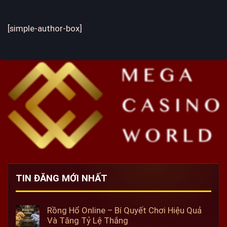
[simple-author-box]
TIN ĐĂNG MỚI NHẤT
Rồng Hổ Online – Bí Quyết Chơi Hiệu Quả
Và Tăng Tỷ Lệ Thắng