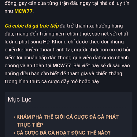
động, gay cấn của từng trận đấu ngay tại nhà cái uy tín
như
MCW77
.
Cá cược đá gà trực tiếp
đã trở thành xu hướng hàng
đầu, mang đến trải nghiệm chân thực, sắc nét với chất
lượng phát sóng HD. Không chỉ được theo dõi những
chiến kê huyền thoại tranh tài, người chơi còn có cơ hội
kiếm lợi nhuận hấp dẫn thông qua việc đặt cược nhanh
chóng và an toàn tại
MCW77
. Bài viết này sẽ đi sâu vào
những điều bạn cần biết để tham gia và chiến thắng
trong hình thức cá cược đầy mê hoặc này.
Mục Lục
KHÁM PHÁ THẾ GIỚI CÁ CƯỢC ĐÁ GÀ PHÁT
TRỰC TIẾP
CÁ CƯỢC ĐÁ GÀ HOẠT ĐỘNG THẾ NÀO?