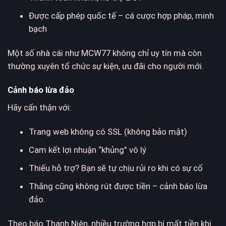
Được cấp phép quốc tế – cá cược hợp pháp, minh
bạch
Một số nhà cái như MCW77 không chỉ uy tín mà còn
thường xuyên tổ chức sự kiện, ưu đãi cho người mới.
Cảnh báo lừa đảo
Hãy cẩn thận với:
Trang web không có SSL (không bảo mật)
Cam kết lợi nhuận “khủng” vô lý
Thiếu hỗ trợ? Bạn sẽ tự chịu rủi ro khi có sự cố
Thắng cũng không rút được tiền – cảnh báo lừa
đảo.
Theo báo Thanh Niên, nhiều trường hợp bị mất tiền khi