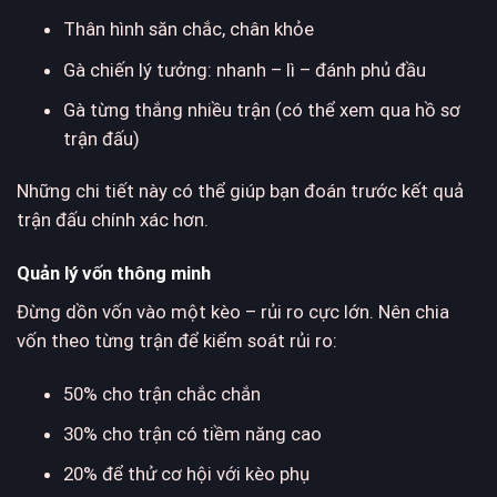
Thân hình săn chắc, chân khỏe
Gà chiến lý tưởng: nhanh – lì – đánh phủ đầu
Gà từng thắng nhiều trận (có thể xem qua hồ sơ
trận đấu)
Những chi tiết này có thể giúp bạn đoán trước kết quả
trận đấu chính xác hơn.
Quản lý vốn thông minh
Đừng dồn vốn vào một kèo – rủi ro cực lớn. Nên chia
vốn theo từng trận để kiểm soát rủi ro:
50% cho trận chắc chắn
30% cho trận có tiềm năng cao
20% để thử cơ hội với kèo phụ